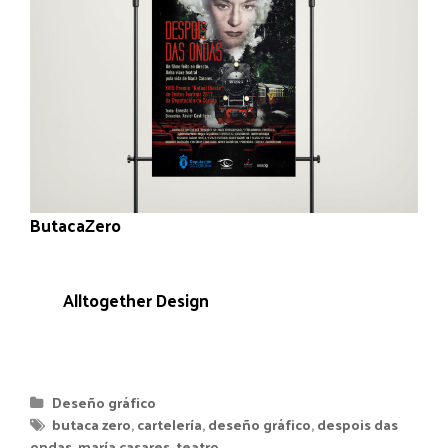
ButacaZero
é a compañía que está detrás de esta
obra de teatro ao vivo que repasa a vida da actriz
galega María Casares. Para eles fixemos xunto
con
Alltogether Design
o cartel principal da obra.
Deseño gráfico
butaca zero
,
cartelería
,
deseño gráfico
,
despois das
ondas
,
maría casares
,
teatro