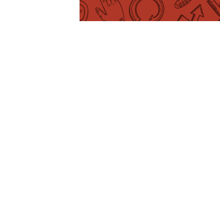
electrónico de Hotmail co noso “nick
Tal vez parecese, por aquel entón, q
corporativo
estivese só ao alcance 
accesible a todo o mundo e ademais
contratar.
Estamos a falar de
crear a túa prop
que ti escollas (a condición de que e
….@gmail.com ou …@ hotmail.com na t
A miúdo vemos exemplos disto en pu
por outra banda incomprensible). É m
independentes, como fontaneiros, ele
Por poñerche un exemplo, imaxína q