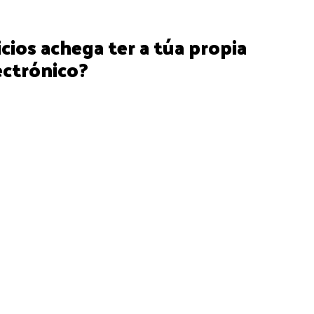
cios achega ter a túa propia
ectrónico?
 teu correo corporativo falará por ti da túa marca en cada
cible e destacará fronte á competencia. Lembremos os
ñámonos en situación. Inspira máis confianza unha
onde alguén se preocupou de buscar e rexistrar un nome
 que se da de alta en cuestión de segundos, non te
íteche contar coa posibilidade de crear máis dunha
mais de dispoñer polo xeral, de máis espazo de