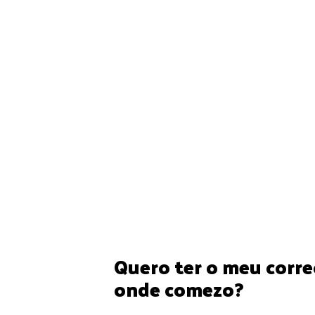
almacenamento que outros servizos g
a plataforma de Gmail, se estás afei
calquera software de xestión de cor
configurar as túas contas no teu dis
buzóns de correo desde calquera luga
empregando webmail.
Seguridade e privacidade
Loxicamente, ao pagar por un serviz
funcionais, pero ademais estaremos a
comunicacións que fagamos a través 
pode competir.
Quero ter o meu corre
onde comezo?