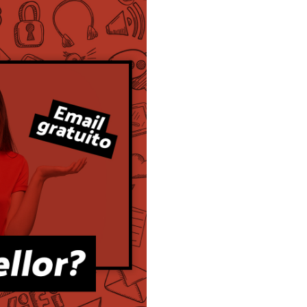
O correo electrónico leva
entre nós máis de 50
anos, e tal vez sexa dos
sistemas que menos
evolucionou ao longo de
toda a era “dixital”. Aínda
así se mantén a día de
hoxe como unha
ferramenta esencial das
comunicacións a través
de internet.
A maioría dos que non
somos nativos dixitais,
aínda lembramos aqueles
anos 90 nos que o máis
parecido a unha rede
social era o IRC, e