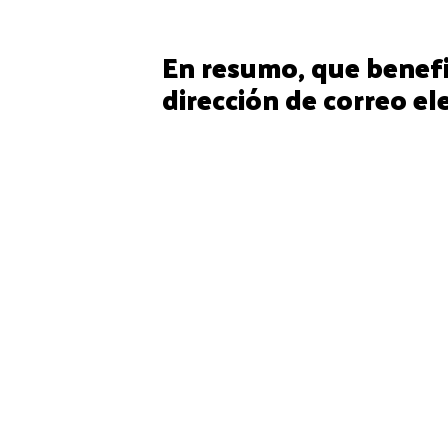
detrás diso hai un profesional.
En resumo, que benefi
dirección de correo el
Imaxe de marca
É sen dúbida o principal beneficio. O
correo que envíes, será máis recoñe
exemplos que comentamos antes e po
dirección de correo personalizada, 
de dominio, que unha conta gratuíta
parece?
Mellor infraestrutura
Contratar un servizo deste tipo perm
conta de correo co teu dominio, ade