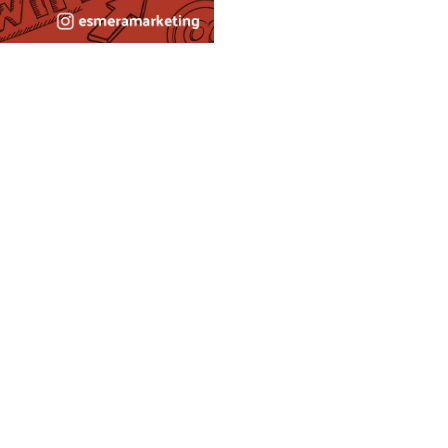
podíamos facernos unha
conta de correo
” para chatear con noso ligue a través de Messenger.
ue contar cun servizo de
correo electrónico
de empresas grandes. O certo é que hoxe en día é
 é un servizo moi económico que merece a pena
ia conta de correo electrónico profesional
, co nome
stea dispoñible), e deixar de lado a terminación de
úa dirección de correo.
blicidade, vehículos de empresa, mesmo en webs (algo
oi habitual atopalo sobre todo en profesionais
ctricistas, etc…
ue o avogado “Xesús Blanco” entrega a súa tarxeta