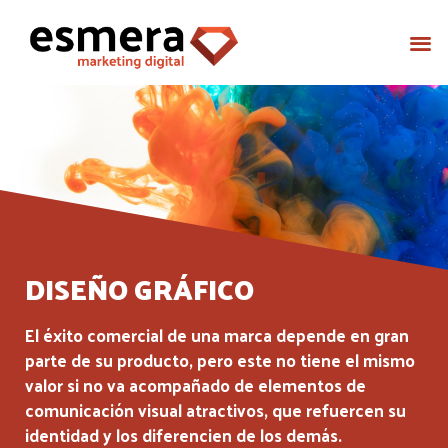
DISEÑO GRÁFICO
El éxito comercial de una marca depende en gran
parte de su producto, pero este no tiene el mismo
valor si no va acompañado de elementos de
comunicación visual atractivos, que refuercen su
identidad y los diferencien de los demás.