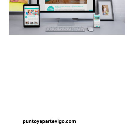
Punto & Aparte es un centro sanitario
multidisciplinar de Vigo especializado en crianza
respetuosa, disciplina positiva y terapia familiar,
especialistas en psicología, logopedia y atención
temprana.
Contaban con una imagen muy cuidada que
querían respetar al máximo y fuimos
responsables de hacer una web aséptica,
moderna y muy corporativa.
Web:
puntoyapartevigo.com