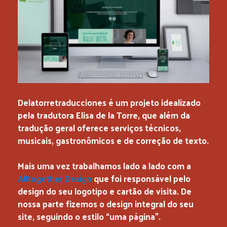
Delatorretraducciones é um projeto idealizado
pela tradutora Elisa de la Torre, que além da
tradução geral oferece serviços técnicos,
musicais, gastronômicos e de correção de texto.
Mais uma vez trabalhamos lado a lado com a
Alltogether Design
que foi responsável pelo
design do seu logotipo e cartão de visita. De
nossa parte fizemos o design integral do seu
site, seguindo o estilo “uma página”.